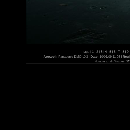
Image |
1
|
2
|
3
|
4
|
5
|
6
|
7
|
8
|
9
Appareil:
Panasonic DMC-LX3 |
Date:
10/01/09 11:05 |
Régl
Nombre total d'images:
37