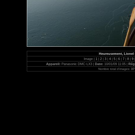
Heureusement, Lionel e
Image |
1
|
2
|
3
|
4
|
5
|
6
|
7
|
8
|
9
Appareil:
Panasonic DMC-LX3 |
Date:
10/01/09 11:05 |
Rég
Nombre total d'images:
37