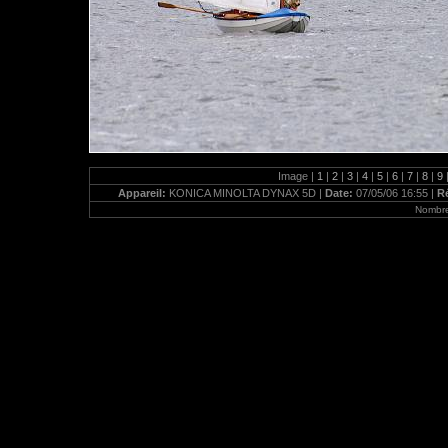
Image |
1
|
2
|
3
|
4
|
5
|
6
|
7
|
8
|
9
Appareil:
KONICA MINOLTA DYNAX 5D |
Date:
07/05/06 16:55 |
R
Nombre