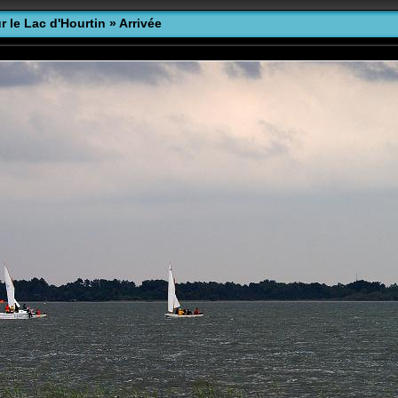
r le Lac d'Hourtin
»
Arrivée