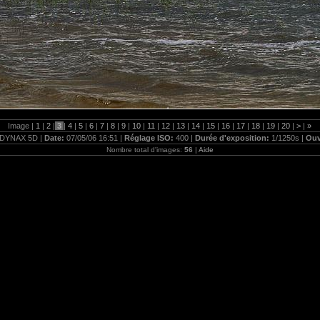
Image |
1
|
2
|
3
|
4
|
5
|
6
|
7
|
8
|
9
|
10
|
11
|
12
|
13
|
14
|
15
|
16
|
17
|
18
|
19
|
20
|
>
|
»
DYNAX 5D |
Date:
07/05/06 16:51 |
Réglage ISO:
400 |
Durée d'exposition:
1/1250s |
Ouv
Nombre total d'images:
56
|
Aide